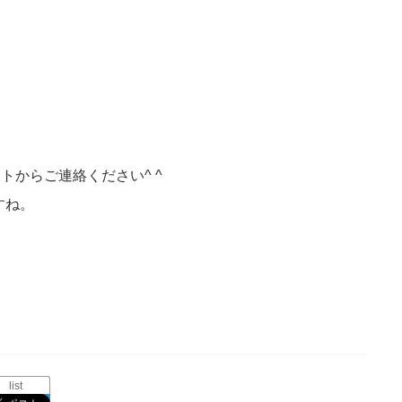
トからご連絡ください^ ^
すね。
list